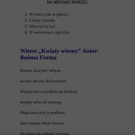
NA MIESIĄC MARZEC
W marcu jak w garncu.
Cztery żywioły
Wiosna tuż-tuż
W wiosennym ogrodzie
Wiersz „Kwiaty wiosny” Autor:
Bożena Forma
Krokus, hiacynt i tulipan
wiosnę chciały dziś powitać.
Wdzięcznie wszystkim się kłaniają
między sobą coś szeptają.
Nagle deszczyk je podlewa,
miło szumią wkoło drzewa.
Do słoneczka główki wznoszą