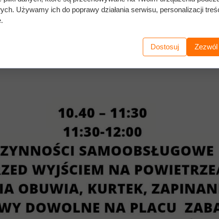
wych. Używamy ich do poprawy działania serwisu, personalizacji treśc
.
Dostosuj
Zezwól